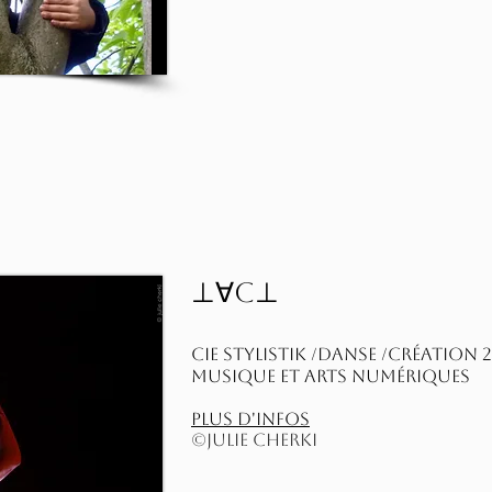
⊥∀C⊥
Cie Stylistik /DANSE /création 2
MUSIQUE et arts numériques
plus d'infos
©JULIE CHERKI